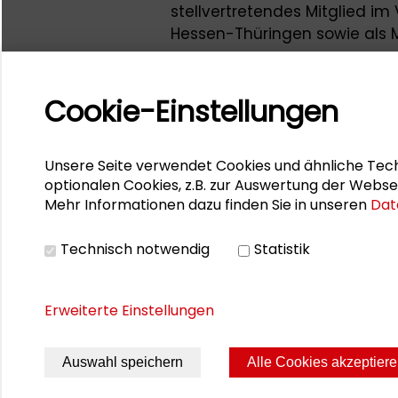
stellvertretendes Mitglied i
Hessen-Thüringen sowie als M
AG. Seit Oktober 2013 ist er H
School of Management in D
nationales und europäisches B
Cookie-Einstellungen
zahlreicher Veröffentlichun
Finanzierung, Ver trieb und B
Unsere Seite verwendet Cookies und ähnliche Tech
Am
79. Monetären Workshop
optionalen Cookies, z.B. zur Auswertung der Webse
Europas: Wohlstandsmodell D
Mehr Informationen dazu finden Sie in unseren
Dat
Ahnert als Experte an einer 
Bankenlandschaft in Europa
Technisch notwendig
Statistik
Erweiterte Einstellungen
Seite drucken
Sitemap
Impres
Auswahl speichern
Alle Cookies akzeptier