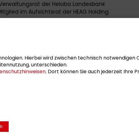
m Verwaltungsrat der Helaba Landesbank
itglied im Aufsichtsrat der HEAG Holding
onorarprofessor an der ISM International
ortmund, wo er Bankmanagement sowie
anken aufsichtsrecht lehrt. Er ist Autor
gen in den Bereichen Bankmanagement,
ank- und Wirtschaftsrecht.
nologien. Hierbei wird zwischen technisch notwendigen 
mit dem Thema “Neuausrichtung
itennutzung, unterschieden.
eutschland auf der Kippe?” hat Sascha
enschutzhinweisen
. Dort können Sie auch jederzeit Ihre
Gesprächsrunde zur Zukunft der
 teilgenommen.
sum
Datenschutz
en