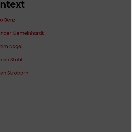
ntext
o Benz
ander Gemeinhardt
him Nagel
min Stehl
ten Stroborn