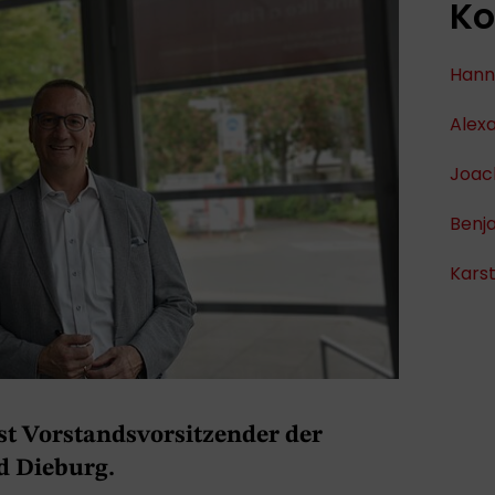
Ko
Hann
Alex
Joac
Benja
Kars
ist Vorstandsvorsitzender der
d Dieburg.