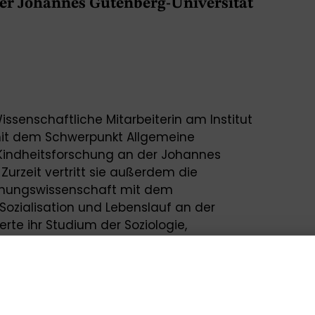
er Johannes Gutenberg-Universität
Wissenschaftliche Mitarbeiterin am Institut
mit dem Schwerpunkt Allgemeine
Kindheitsforschung an der Johannes
Zurzeit vertritt sie außerdem die
ziehungswissenschaft mit dem
ozialisation und Lebenslauf an der
ierte ihr Studium der Soziologie,
d Psychologie an der Technischen
vierte 2018 an der Universität Siegen.
senschaftliche Mitarbeiterin am Siegener
ftliche Erziehungs- und