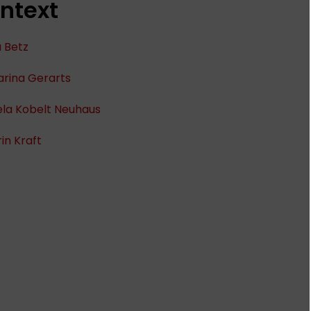
ntext
 Betz
arina Gerarts
ela Kobelt Neuhaus
in Kraft