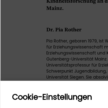
Kindheitsforschung an d
Mainz.
Dr. Pia Rother
Pia Rother, geboren 1979, ist 
für Erziehungswissenschaft 
Erziehungswissenschaft und 
Gutenberg-Universität Mainz. 
Universitätsprofessur für Er
Schwerpunkt Jugendbildung, S
Universität Siegen. Sie absolv
Erziehungswissenschaften un
Universität Dresden und promo
Cookie-Einstellungen
Von 2010 bis 2019 war sie Wis
Zentrum für sozialwissenscha
Bildungsforschung.