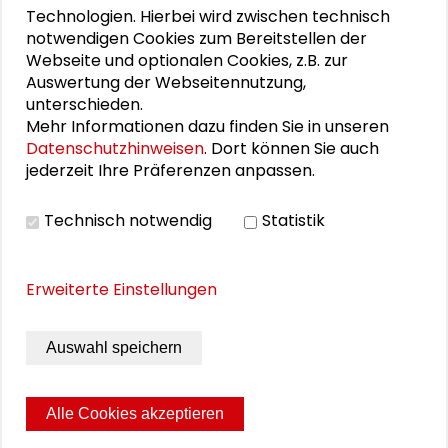
Technologien. Hierbei wird zwischen technisch
der Verleihung des Schader-Preises.
notwendigen Cookies zum Bereitstellen der
Webseite und optionalen Cookies, z.B. zur
Auswertung der Webseitennutzung,
unterschieden.
Personen im Kontext
Mehr Informationen dazu finden Sie in unseren
Datenschutzhinweisen
. Dort können Sie auch
jederzeit Ihre Präferenzen anpassen.
Gesine Schwan
Renate Mayntz
Technisch notwendig
Statistik
Friedhelm Neidhardt
Erweiterte Einstellungen
Heik Afheldt
Auswahl speichern
Michael Haus
Alle Cookies akzeptieren