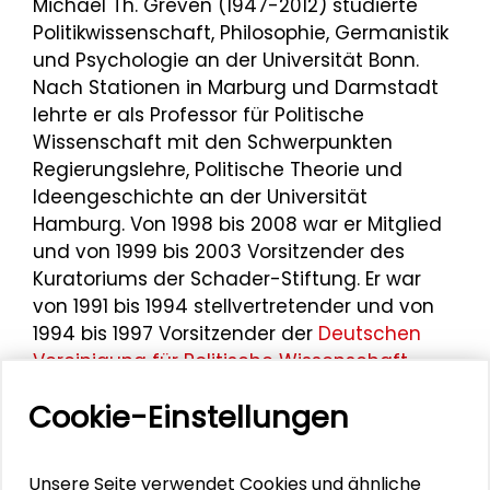
Michael Th. Greven (1947-2012) studierte
Politikwissenschaft, Philosophie, Germanistik
und Psychologie an der Universität Bonn.
Nach Stationen in Marburg und Darmstadt
lehrte er als Professor für Politische
Wissenschaft mit den Schwerpunkten
Regierungslehre, Politische Theorie und
Ideengeschichte an der Universität
Hamburg. Von 1998 bis 2008 war er Mitglied
und von 1999 bis 2003 Vorsitzender des
Kuratoriums der Schader-Stiftung. Er war
von 1991 bis 1994 stellvertretender und von
1994 bis 1997 Vorsitzender der
Deutschen
Vereinigung für Politische Wissenschaft
(DVPW)
.
Cookie-Einstellungen
1999 war er
Laudator auf die Schader-
Preisträgerin Renate Mayntz
. 2006 hielt er
Unsere Seite verwendet Cookies und ähnliche
die
Laudatio auf Gesine Schwan
anlässlich