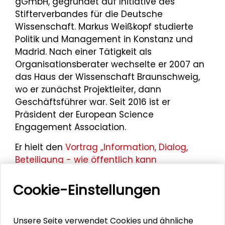
gGmbH, gegründet auf Initiative des
Stifterverbandes für die Deutsche
Wissenschaft. Markus Weißkopf studierte
Politik und Management in Konstanz und
Madrid. Nach einer Tätigkeit als
Organisationsberater wechselte er 2007 an
das Haus der Wissenschaft Braunschweig,
wo er zunächst Projektleiter, dann
Geschäftsführer war. Seit 2016 ist er
Präsident der European Science
Engagement Association.
Er hielt den
Vortrag „Information, Dialog,
Beteiligung - wie öffentlich kann
Wissenschaft sein?“
anlässlich des
Expertenworkshops „Öffentliche
Cookie-Einstellungen
Wissenschaft“
am 20. März 2015 im
Schader-Forum.
Unsere Seite verwendet Cookies und ähnliche