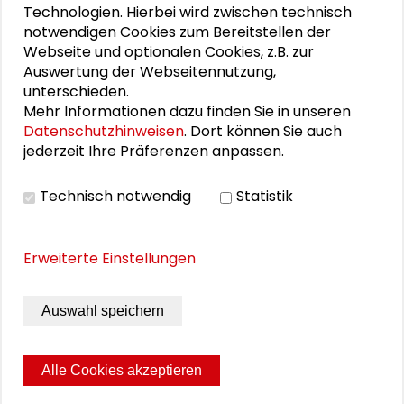
Technologien. Hierbei wird zwischen technisch
notwendigen Cookies zum Bereitstellen der
Personen im Kontext
Webseite und optionalen Cookies, z.B. zur
Auswertung der Webseitennutzung,
unterschieden.
Dagmar Simon
Mehr Informationen dazu finden Sie in unseren
Datenschutzhinweisen
. Dort können Sie auch
jederzeit Ihre Präferenzen anpassen.
PUBLIKATIONEN
Technisch notwendig
Statistik
Werkstatt „Öffentliche Wissenschaft“ -
Erweiterte Einstellungen
Dokumentation der Tagung vom 19. und 20.
März 2015 im Schader-Forum
Auswahl speichern
Alle Cookies akzeptieren