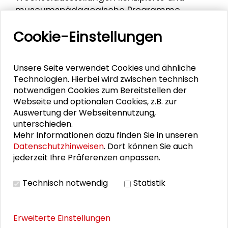
museumspädagogische Programme
entwickelte. 2016 bis 2018 war sie im Referat
Cookie-Einstellungen
„Erstaufnahmeverfahren und
Standortkoordination“ für soziale Belange
der Erstaufnahme zuständig.
Unsere Seite verwendet Cookies und ähnliche
Technologien. Hierbei wird zwischen technisch
Bartels ist Referentin im Referat
notwendigen Cookies zum Bereitstellen der
„Kommunale Integrationsförderung und
Webseite und optionalen Cookies, z.B. zur
Landesprogramm WIR“ im Hessischen
Auswertung der Webseitennutzung,
Ministerium für Soziales und Integration. Dort
unterschieden.
koordiniert sie seit 2018 u.a. die Bereiche
Mehr Informationen dazu finden Sie in unseren
„Förderung für Migrantenorganisationen“
Datenschutzhinweisen
. Dort können Sie auch
jederzeit Ihre Präferenzen anpassen.
und „WIR-Vielfaltszentren“.
Marion Bartels war als Vertreterin des „WIR-
Technisch notwendig
Statistik
Vielfaltzentrums“ eine der
Kooperationspartnerinnen des
Sommercamp 2023 "
Kulturbewusst. Räume
Erweiterte Einstellungen