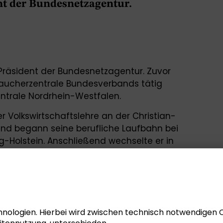
nt der Bundesnetzagentur.
st Präsident der Bundesnetzagentur. Zuvor
raucherzentrale Bundesverbands tätig
entrale Nordrhein-Westfalen.
er Volkswirtschaftslehre an der Christian-
 und begann seine berufliche Laufbahn bei
g-Holstein. Anschließend wechselte er in
bis 2000 Mitglied des Deutschen
5 amtierte er als Umweltminister in
bis 2006 Abgeordneter im Schleswig-
 der am 9. und 10. Mai 2025 in der
nologien. Hierbei wird zwischen technisch notwendigen 