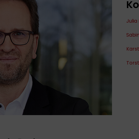
Ko
Julia
Sabi
Kars
Tors