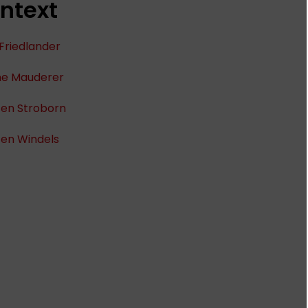
ntext
 Friedlander
ne Mauderer
ten Stroborn
ten Windels