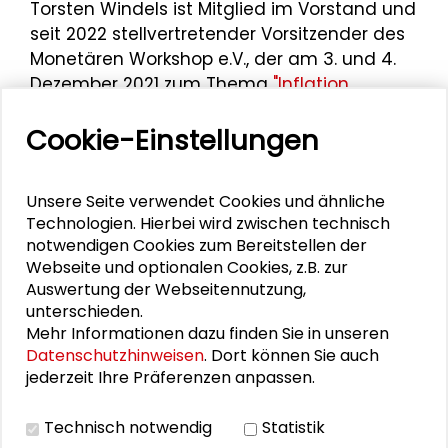
Torsten Windels ist Mitglied im Vorstand und
seit 2022 stellvertretender Vorsitzender des
Monetären Workshop e.V., der am 3. und 4.
Dezember 2021 zum Thema
"Inflation,
Wachstum, Wettbewerb – Suche nach
Cookie-Einstellungen
Gleichgewicht und Stabilität"
erstmals in
Kooperation zwischen dem Verein und der
Schader-Stiftung stattfand.
Unsere Seite verwendet Cookies und ähnliche
Technologien. Hierbei wird zwischen technisch
notwendigen Cookies zum Bereitstellen der
Webseite und optionalen Cookies, z.B. zur
Auswertung der Webseitennutzung,
unterschieden.
Mehr Informationen dazu finden Sie in unseren
Datenschutzhinweisen
. Dort können Sie auch
jederzeit Ihre Präferenzen anpassen.
Technisch notwendig
Statistik