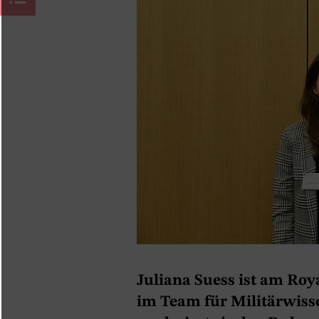
Juliana Suess ist am Roy
im Team für Militärwiss