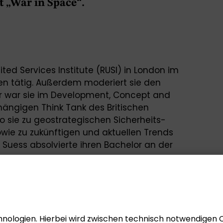
t „War in Space“.
ited Services Institute (RUSI) in London im
en tätig. Außerdem moderiert sie den
or war sie im Development, Concept and
ängigen Think Tank des Britischen
o sie zu geostrategischen Sicherheits-
wie zu zukünftigen und aktuellen Trends
. Suess absolvierte ihren Bachelor an der
national Relations und studierte
ge in London Conflict, Security and
hren Forschungsinteressen gehören
e, Nachhaltigkeit, Weltraumwaffen und
nologien. Hierbei wird zwischen technisch notwendigen 