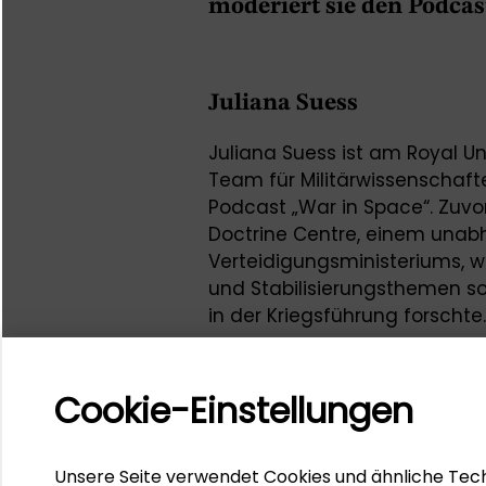
moderiert sie den Podcas
Juliana Suess
Juliana Suess ist am Royal Un
Team für Militärwissenschaft
Podcast „War in Space“. Zuv
Doctrine Centre, einem unabh
Verteidigungsministeriums, w
und Stabilisierungsthemen so
in der Kriegsführung forschte
University of Reading in Inter
anschließend am King´s Colle
Development im Master. Zu i
Cookie-Einstellungen
globale Weltraum-Governanc
Kriegsführung.
Unsere Seite verwendet Cookies und ähnliche Tech