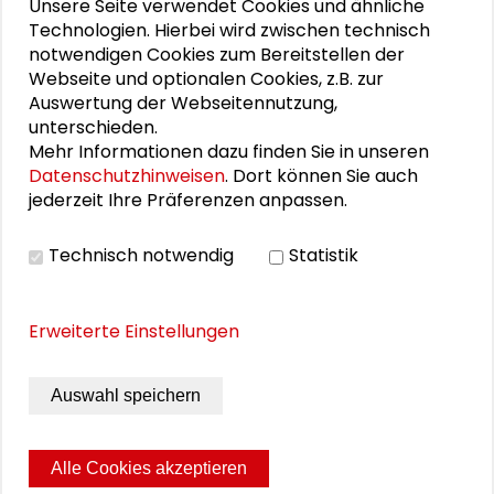
Unsere Seite verwendet Cookies und ähnliche
Technologien. Hierbei wird zwischen technisch
notwendigen Cookies zum Bereitstellen der
Webseite und optionalen Cookies, z.B. zur
Personen im Kontext
Auswertung der Webseitennutzung,
unterschieden.
Mehr Informationen dazu finden Sie in unseren
Andreas Zierhut
Datenschutzhinweisen
. Dort können Sie auch
jederzeit Ihre Präferenzen anpassen.
Rahel Welsen
Jens Steingässer
Technisch notwendig
Statistik
Nouki
Erweiterte Einstellungen
Stefan Daub
Auswahl speichern
Albrecht Haag
Alle Cookies akzeptieren