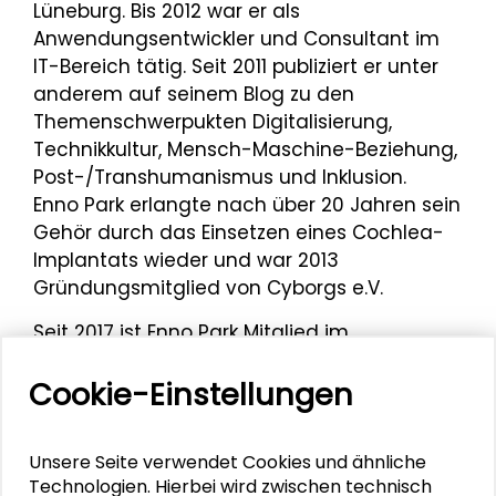
Lüneburg. Bis 2012 war er als
Anwendungsentwickler und Consultant im
IT-Bereich tätig. Seit 2011 publiziert er unter
anderem auf seinem Blog zu den
Themenschwerpukten Digitalisierung,
Technikkultur, Mensch-Maschine-Beziehung,
Post-/Transhumanismus und Inklusion.
Enno Park erlangte nach über 20 Jahren sein
Gehör durch das Einsetzen eines Cochlea-
Implantats wieder und war 2013
Gründungsmitglied von Cyborgs e.V.
Seit 2017 ist Enno Park Mitglied im
Forschungsprojekt VALID zur Digitalen
Cookie-Einstellungen
Vulnerabilität zwischen Inklusion und
Diversität. Zuletzt nahm Enno Park im April
2018 an dem Symposium
„Digitale
Unsere Seite verwendet Cookies und ähnliche
Selbstvermessung zwischen Empowernment
Technologien. Hierbei wird zwischen technisch