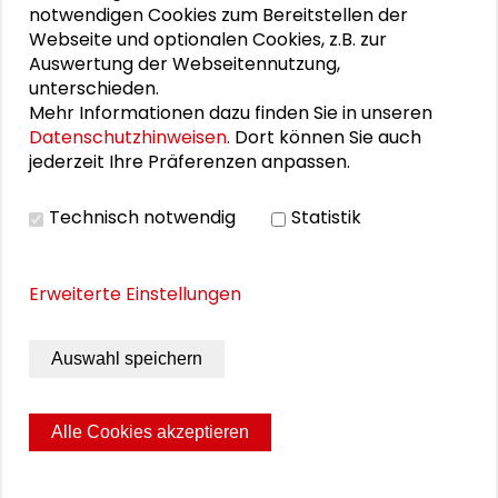
und neuen Barrieren“
im Schader-Forum teil.
notwendigen Cookies zum Bereitstellen der
Webseite und optionalen Cookies, z.B. zur
Auswertung der Webseitennutzung,
unterschieden.
Mehr Informationen dazu finden Sie in unseren
Datenschutzhinweisen
. Dort können Sie auch
Personen im Kontext
jederzeit Ihre Präferenzen anpassen.
Christof Dame
Technisch notwendig
Statistik
Rainer Diaz-Bone
Erweiterte Einstellungen
Melike Şahinol
Auswahl speichern
Stefan Selke
Alle Cookies akzeptieren
Seite drucken
Sitemap
Impressum
Datenschutz