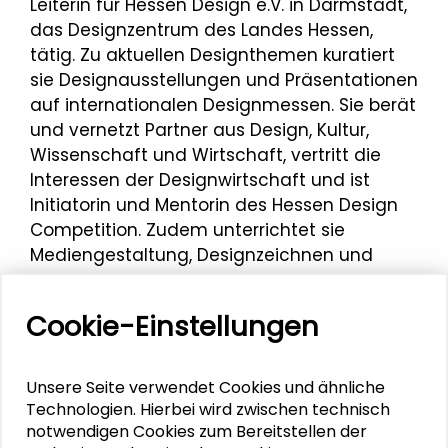
Leiterin für Hessen Design e.V. in Darmstadt,
das Designzentrum des Landes Hessen,
tätig. Zu aktuellen Designthemen kuratiert
sie Designausstellungen und Präsentationen
auf internationalen Designmessen. Sie berät
und vernetzt Partner aus Design, Kultur,
Wissenschaft und Wirtschaft, vertritt die
Interessen der Designwirtschaft und ist
Initiatorin und Mentorin des Hessen Design
Competition. Zudem unterrichtet sie
Mediengestaltung, Designzeichnen und
Kunst an einer Berufsfachoberschule.
Dollacker studierte Design am Fachbereich
Cookie-Einstellungen
Produktgestaltung und Medienkunst der
Hochschule für Gestaltung (HfG)
Offenbach, arbeitete dann freiberuflich und
Unsere Seite verwendet Cookies und ähnliche
gründete 2004 das Büro Fernsicht-Film.
Technologien. Hierbei wird zwischen technisch
notwendigen Cookies zum Bereitstellen der
Im Rahmen der Darmstädter Tage der