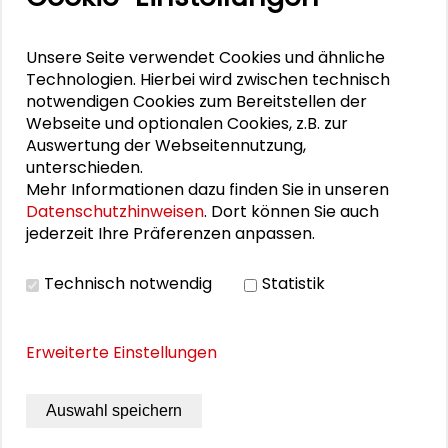
Masterstudiengang Transformationsstudien.
Christian Möstl war Impulsgeber beim
Unsere Seite verwendet Cookies und ähnliche
Technologien. Hierbei wird zwischen technisch
achten
Großen Konvent der Schader-
notwendigen Cookies zum Bereitstellen der
Stiftung „Das Erleben der Anderen“
am 6.
Webseite und optionalen Cookies, z.B. zur
November 2020 im Schader-Forum.
Auswertung der Webseitennutzung,
unterschieden.
Mehr Informationen dazu finden Sie in unseren
Datenschutzhinweisen
. Dort können Sie auch
Personen im Kontext
jederzeit Ihre Präferenzen anpassen.
Gisela Kubon-Gilke
Technisch notwendig
Statistik
Karen Lehmann
Erweiterte Einstellungen
Daniel Kubiak
Auswahl speichern
Martina Thiele