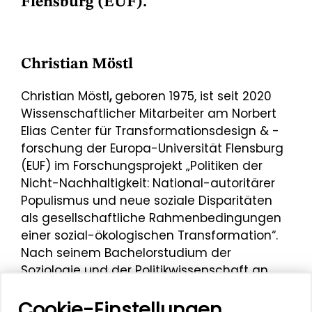
Flensburg (EUF).
Christian Möstl
Christian Möstl
,
geboren 1975, ist seit 2020
Wissenschaftlicher Mitarbeiter am Norbert
Elias Center für Transformationsdesign & -
forschung der Europa-Universität Flensburg
(EUF) im Forschungsprojekt „Politiken der
Nicht-Nachhaltigkeit: National-autoritärer
Populismus und neue soziale Disparitäten
als gesellschaftliche Rahmenbedingungen
einer sozial-ökologischen Transformation“.
Nach seinem Bachelorstudium der
Soziologie und der Politikwissenschaft an
der Universität Leipzig absolvierte er von
Cookie-Einstellungen
2017 bis 2020 an der EUF den