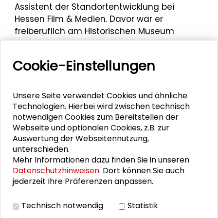
Assistent der Standortentwicklung bei
Hessen Film & Medien. Davor war er
freiberuflich am Historischen Museum
Frankfurt tätig. Aktiv ist er in Rüsselsheim am
Main und engagiert sich dort mit
Cookie-Einstellungen
Veranstaltungen, Kunst und Kultur. Er
betreibt gemeinsam mit Stella Lorenz den
Podcast „Steilzeit“, in dem interessante
Unsere Seite verwendet Cookies und ähnliche
Rüsselsheimer Persönlichkeiten vorgestellt
Technologien. Hierbei wird zwischen technisch
werden, die sich auf verschiedene Art für
notwendigen Cookies zum Bereitstellen der
Webseite und optionalen Cookies, z.B. zur
ihre Heimatstadt einsetzen.
Auswertung der Webseitennutzung,
Christian Bihn begleitete als Speed
unterschieden.
Consultant das Sommercamp 2023
Mehr Informationen dazu finden Sie in unseren
Datenschutzhinweisen
. Dort können Sie auch
„Kulturbewusst. Räume schaffen Zugang“
,
jederzeit Ihre Präferenzen anpassen.
welches vom 3. bis 6. August 2023 im
Schader-Forum stattfand.
Technisch notwendig
Statistik