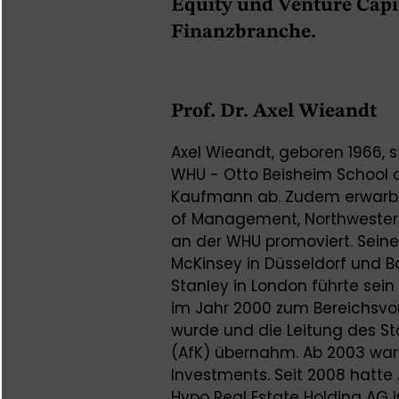
Equity und Venture Capit
Finanzbranche.
Prof. Dr. Axel Wieandt
Axel Wieandt, geboren 1966, s
WHU - Otto Beisheim School 
Kaufmann ab. Zudem erwarb 
of Management, Northwestern U
an der WHU promoviert. Seine
McKinsey in Düsseldorf und Bo
Stanley in London führte sei
im Jahr 2000 zum Bereichsvo
wurde und die Leitung des S
(AfK) übernahm. Ab 2003 war 
Investments. Seit 2008 hatte
Hypo Real Estate Holding AG i