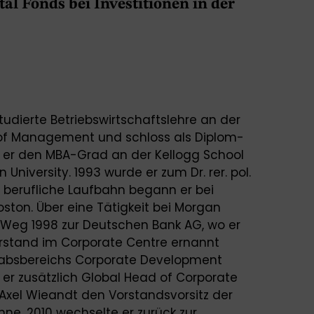
al Fonds bei Investitionen in der
tudierte Betriebswirtschaftslehre an der
of Management und schloss als Diplom-
er den MBA-Grad an der Kellogg School
niversity. 1993 wurde er zum Dr. rer. pol.
 berufliche Laufbahn begann er bei
ston. Über eine Tätigkeit bei Morgan
n Weg 1998 zur Deutschen Bank AG, wo er
rstand im Corporate Centre ernannt
tabsbereichs Corporate Development
er zusätzlich Global Head of Corporate
 Axel Wieandt den Vorstandsvorsitz der
nne. 2010 wechselte er zurück zur