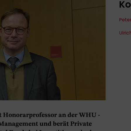
Ko
Peter
Ulric
ist Honorarprofessor an der WHU -
 Management und berät Private