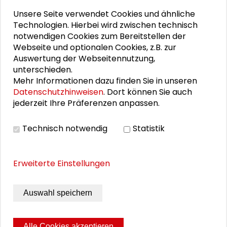
Unsere Seite verwendet Cookies und ähnliche
Technologien. Hierbei wird zwischen technisch
notwendigen Cookies zum Bereitstellen der
Webseite und optionalen Cookies, z.B. zur
Auswertung der Webseitennutzung,
unterschieden.
Mehr Informationen dazu finden Sie in unseren
Datenschutzhinweisen
. Dort können Sie auch
Krieg und Frieden im Weltraum
jederzeit Ihre Präferenzen anpassen.
Über die Zukunft der Menschheit im All.
Ein
Blogbeitrag von Thomas Hörber.
Technisch notwendig
Statistik
MEHR ERFAHREN
Erweiterte Einstellungen
Auswahl speichern
Alle Cookies akzeptieren