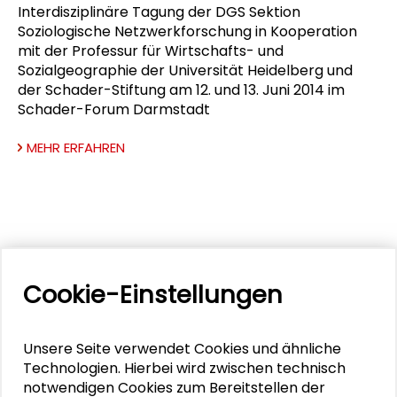
Interdisziplinäre Tagung der DGS Sektion
Soziologische Netzwerkforschung in Kooperation
mit der Professur für Wirtschafts- und
Sozialgeographie der Universität Heidelberg und
der Schader-Stiftung am 12. und 13. Juni 2014 im
Schader-Forum Darmstadt
MEHR ERFAHREN
NETZWERKFORSCHUNG
Cookie-Einstellungen
Verbundene Welten: Wie Netzwerke
Forschung, Gesellschaft und
Demokratie prägen
Unsere Seite verwendet Cookies und ähnliche
Technologien. Hierbei wird zwischen technisch
Im Oktober 2026 findet der 11. Kongress der
notwendigen Cookies zum Bereitstellen der
Deutschen Gesellschaft für Netzwerkforschung in