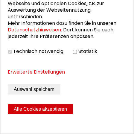
Webseite und optionalen Cookies, z.B. zur
Kooperation mit der Schader-Stiftung in Darmstadt
Auswertung der Webseitennutzung,
statt.
Call bis 21. Juni 2026!
unterschieden.
Mehr Informationen dazu finden Sie in unseren
Beginn: 22.10.2026 | 10:00
Datenschutzhinweisen
. Dort können Sie auch
jederzeit Ihre Präferenzen anpassen.
Ende: 23.10.2026 | 17:00
Ort:
Technisch notwendig
Statistik
Schader-Campus | Goethestr. 1-2 | 64285
Darmstadt
Erweiterte Einstellungen
MEHR ERFAHREN
Auswahl speichern
Alle Cookies akzeptieren
NETZWERKFORSCHUNG