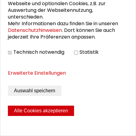
Webseite und optionalen Cookies, z.B. zur
Binnenwanderungssaldo, Ausländeranteil - zu und
Auswertung der Webseitennutzung,
grenzt für ländlich geprägte Kreise einen Raumtyp
unterschieden.
„strukturschwache ländliche Kreise“ ab.
Von Steffen
Mehr Informationen dazu finden Sie in unseren
Maretzke
Datenschutzhinweisen
. Dort können Sie auch
jederzeit Ihre Präferenzen anpassen.
MEHR ERFAHREN
Technisch notwendig
Statistik
Erweiterte Einstellungen
LÄNDLICHER RAUM
Auswahl speichern
Rahmenbedingungen kommunaler
Integrationspolitik
Alle Cookies akzeptieren
Integrationspolitik in den Kommunen in
Deutschland unterliegt spezifischen politisch-
strukturellen Rahmenbedingungen, die im
Wesentlichen bestimmt sind von dem