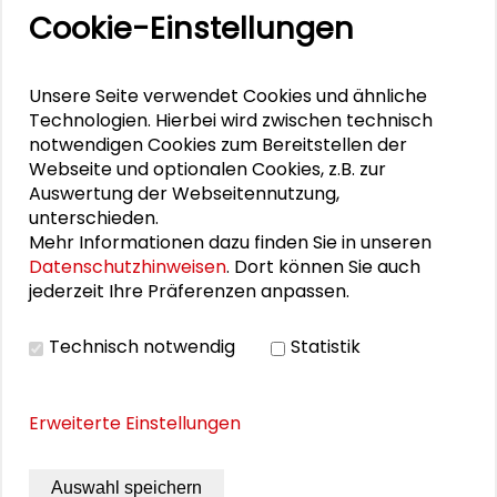
Stiftungsmanagement des Deutschen
Cookie-Einstellungen
Stiftungszentrums im Stifterverband sowie
als Partner der Deutschen Stiftungsanwälte
Unsere Seite verwendet Cookies und ähnliche
Rechtsanwaltsgesellschaft mbH anwaltlich
Technologien. Hierbei wird zwischen technisch
tätig. Zwischen 2005 und 2011 war er im
notwendigen Cookies zum Bereitstellen der
Stifterverband als Leitung des Bereichs
Webseite und optionalen Cookies, z.B. zur
"Personal, Recht, Grundsatzfragen"
Auswertung der Webseitennutzung,
beschäftigt. Außerdem ist er seit Oktober
unterschieden.
2020 Honorarprofessor an der Hochschule
Mehr Informationen dazu finden Sie in unseren
für Musik und Theater in München sowie
Datenschutzhinweisen
. Dort können Sie auch
Dozent an der Deutschen
jederzeit Ihre Präferenzen anpassen.
Stiftungsakademie gGmbH sowie an der
European Business School / EBS Executive
Technisch notwendig
Statistik
School in Wiesbaden / Oestrich-Winkel.
Stefan Stolte wirkte als Experte mit am
Erweiterte Einstellungen
Hearing “
Auf dem Weg zu einem Siegel
‘Faire Arbeit in der Wissenschaft
’” im März
Auswahl speichern