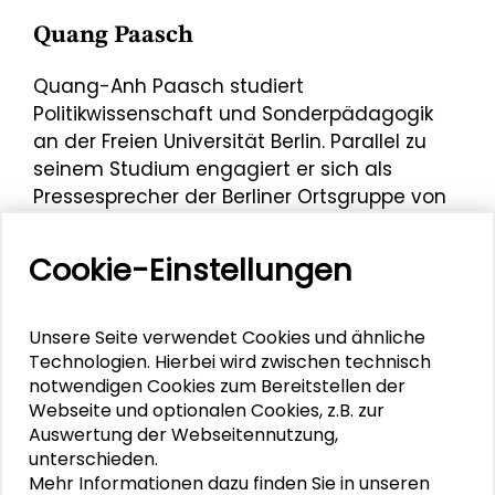
Quang Paasch
Quang-Anh Paasch studiert
Politikwissenschaft und Sonderpädagogik
an der Freien Universität Berlin. Parallel zu
seinem Studium engagiert er sich als
Pressesprecher der Berliner Ortsgruppe von
„Fridays for Future“ und Mitorganisator der
Berliner Klimastreiks. Seit Februar 2020 ist er
Cookie-Einstellungen
Mitglied im Klimabeirat der Berliner
Senatsverwaltung für Bildung, Jugend und
Familie.
Unsere Seite verwendet Cookies und ähnliche
Technologien. Hierbei wird zwischen technisch
Im Rahmen der Darmstädter Tage der
notwendigen Cookies zum Bereitstellen der
Transformation war er Impulsgeber am 18.
Webseite und optionalen Cookies, z.B. zur
März 2021 am Podiumsgespräch zum Thema
Auswertung der Webseitennutzung,
unterschieden.
„White Days for Future? Aktuelle
Mehr Informationen dazu finden Sie in unseren
Klimaschutzdiskurse aus postkolonialer und