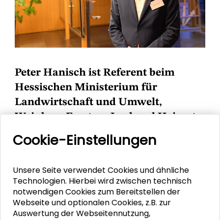
Peter Hanisch ist Referent beim
Hessischen Ministerium für
Landwirtschaft und Umwelt,
Weinbau, Forsten, Jagd und Heimat.
Cookie-Einstellungen
Peter Hanisch
Unsere Seite verwendet Cookies und ähnliche
Technologien. Hierbei wird zwischen technisch
Peter Hanisch studierte Chemie und
notwendigen Cookies zum Bereitstellen der
Energietechnik in Frankfurt und Trier.
Webseite und optionalen Cookies, z.B. zur
2023/2024 war er Fellow des Mercator
Auswertung der Webseitennutzung,