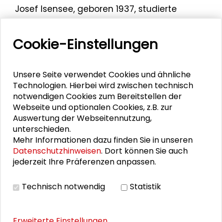
Josef Isensee, geboren 1937, studierte
Rechts­wissenschaften und Philosophie in
Freiburg i.Br., Wien und München. 1971 wurde
Cookie-Einstellungen
Professor Isensee zum ordentlichen
Professor an der Universität des Saar­landes,
Lehrstuhl für Staats- und Verwaltungsrecht
Unsere Seite verwendet Cookies und ähnliche
III, berufen. Von 1975 bis 2002 war er
Technologien. Hierbei wird zwischen technisch
Lehrstuhlinhaber für Öffentliches Recht an
notwendigen Cookies zum Bereitstellen der
Webseite und optionalen Cookies, z.B. zur
der Universität Bonn. Gemeinsam mit Paul
Auswertung der Webseitennutzung,
Kirchhof ist er Herausgeber des „Handbuch
unterschieden.
für Staatsrecht".
Mehr Informationen dazu finden Sie in unseren
Datenschutzhinweisen
. Dort können Sie auch
Er hielt die
Laudatio auf Paul Kirchhof
jederzeit Ihre Präferenzen anpassen.
anlässlich der Verleihung des Schader-
Preises 2012.
Technisch notwendig
Statistik
Erweiterte Einstellungen