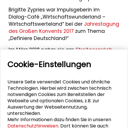
Brigitte Zypries war Impulsgeberin im
Dialog-Café „Wirtschaftswunderland –
Wirtschaftswerteland“ bei der
Jahrestagung
des Großen Konvents 2017
zum Thema
„Definiere Deutschland!“
Im März 2018 nahm sie am
Streitgespräch
„Kooperative Wirtschaftsformen statt
Cookie-Einstellungen
Wettbewerb, Leistungsdruck und
Ressourcenverschwendung“
anlässlich der
Fachtagung „Wirtschaftsförderung 4.0 –
Unsere Seite verwendet Cookies und ähnliche
Kooperative Wirtschaftsformen und
Technologien. Hierbei wird zwischen technisch
kommunale Wirtschaftsförderung“ im
notwendigen Cookies zum Bereitstellen der
Schader-Forum teil.
Webseite und optionalen Cookies, z.B. zur
Auswertung der Webseitennutzung,
unterschieden.
Mehr Informationen dazu finden Sie in unseren
Datenschutzhinweisen
. Dort können Sie auch