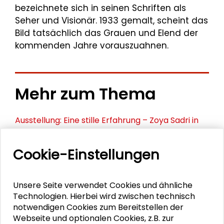
bezeichnete sich in seinen Schriften als
Seher und Visionär. 1933 gemalt, scheint das
Bild tatsächlich das Grauen und Elend der
kommenden Jahre vorauszuahnen.
Mehr zum Thema
Ausstellung: Eine stille Erfahrung – Zoya Sadri in
Retrospektive
Cookie-Einstellungen
Ausstellung: Jazz Inspirations – Digitale
Zeichnungen von Nicole Schneider
Unsere Seite verwendet Cookies und ähnliche
„Versäumte Bilder“ von Raumfahrt-Pionierinnen
Technologien. Hierbei wird zwischen technisch
bei der ESA
notwendigen Cookies zum Bereitstellen der
Webseite und optionalen Cookies, z.B. zur