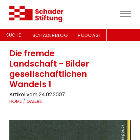
SUCHE
SCHADERBLOG
PODCAST
Die fremde
Landschaft - Bilder
gesellschaftlichen
Wandels 1
Artikel vom 24.02.2007
HOME
/
GALERIE