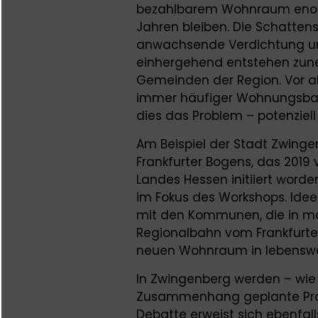
bezahlbarem Wohnraum enor
Jahren bleiben. Die Schatten
anwachsende Verdichtung un
einhergehend entstehen zune
Gemeinden der Region. Vor a
immer häufiger Wohnungsbaup
dies das Problem – potenziell f
Am Beispiel der Stadt Zwing
Frankfurter Bogens, das 20
Landes Hessen initiiert worde
im Fokus des Workshops. Idee 
mit den Kommunen, die in ma
Regionalbahn vom Frankfurte
neuen Wohnraum in lebenswer
In Zwingenberg werden – wi
Zusammenhang geplante Projek
Debatte erweist sich ebenfall