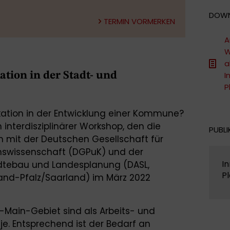
DOW
TERMIN VORMERKEN
A
W
a
tion in der Stadt- und
I
P
kation in der Entwicklung einer Kommune?
 interdisziplinärer Workshop, den die
PUBLI
mit der Deutschen Gesellschaft für
onswissenschaft (DGPuK) und der
I
dtebau und Landesplanung (DASL,
P
nd-Pfalz/Saarland) im März 2022
-Main-Gebiet sind als Arbeits- und
je. Entsprechend ist der Bedarf an