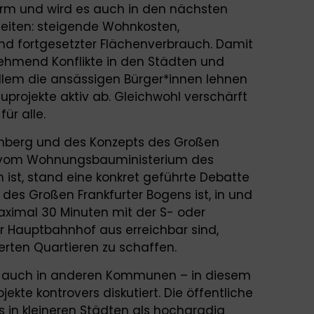
m und wird es auch in den nächsten
seiten: steigende Wohnkosten,
d fortgesetzter Flächenverbrauch. Damit
hmend Konflikte in den Städten und
llem die ansässigen Bürger*innen lehnen
rojekte aktiv ab. Gleichwohl verschärft
ür alle.
enberg und des Konzepts des Großen
19 vom Wohnungsbauministerium des
n ist, stand eine konkret geführte Debatte
des Großen Frankfurter Bogens ist, in und
ximal 30 Minuten mit der S- oder
r Hauptbahnhof aus erreichbar sind,
ten Quartieren zu schaffen.
e auch in anderen Kommunen – in diesem
te kontrovers diskutiert. Die öffentliche
s in kleineren Städten als hochgradig