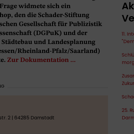
Ak
Frage widmete sich ein
Ve
hop, den die Schader-Stiftung
hen Gesellschaft für Publizistik
senschaft (DGPuK) und der
11. I
"Dem
 Städtebau und Landesplanung
ssen/Rheinland-Pfalz/Saarland)
Schlü
te.
Zur Dokumentation ...
mor
Zusa
Zukun
NG
Scha
25. R
tr. 2 | 64285 Damstadt
Darm