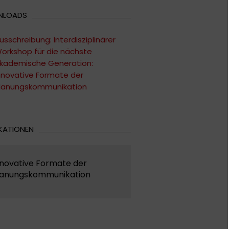
NLOADS
usschreibung: Interdisziplinärer
orkshop für die nächste
kademische Generation:
nnovative Formate der
lanungskommunikation
KATIONEN
nnovative Formate der
lanungskommunikation