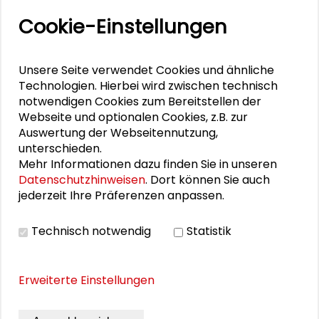
Veranstaltungen
Cookie-Einstellungen
11. Internationale Waldkunstkonferenz
Unsere Seite verwendet Cookies und ähnliche
"Demokratischer Wald"
Technologien. Hierbei wird zwischen technisch
notwendigen Cookies zum Bereitstellen der
Schlüsseltexte für die Wirtschaft von morgen
Webseite und optionalen Cookies, z.B. zur
Auswertung der Webseitennutzung,
Zusammen mehr erreichen – Zukunftsbündnis im
unterschieden.
Dialog
Mehr Informationen dazu finden Sie in unseren
Datenschutzhinweisen
. Dort können Sie auch
Schader-Festival 2026
jederzeit Ihre Präferenzen anpassen.
25. Runder Tisch Wissenschaftsstadt Darmstadt
Technisch notwendig
Statistik
Erweiterte Einstellungen
PERSONEN IM KONTEXT
Ein Blick hinter die Kunst: BehindART