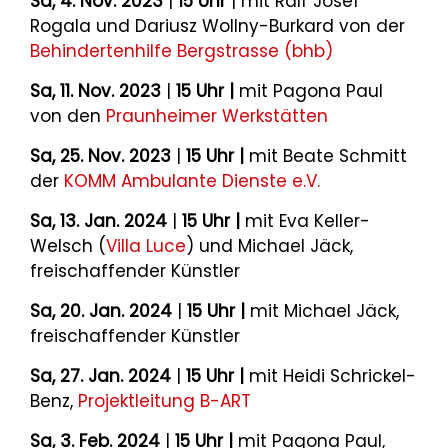
Sa, 4. Nov. 2023
|
15 Uhr
| mit Ralf Josef
Rogala und Dariusz Wollny-Burkard von der
Behindertenhilfe Bergstrasse (bhb)
Sa, 11. Nov. 2023
|
15 Uhr |
mit Pagona Paul
von den
Praunheimer Werkstätten
Sa, 25. Nov. 2023
|
15 Uhr |
mit Beate Schmitt
der
KOMM Ambulante Dienste e.V.
Sa, 13. Jan. 2024
|
15 Uhr |
mit Eva Keller-
Welsch (
Villa Luce
) und Michael Jäck,
freischaffender Künstler
Sa, 20. Jan. 2024
|
15 Uhr |
mit Michael Jäck,
freischaffender Künstler
Sa, 27. Jan. 2024
|
15 Uhr |
mit Heidi Schrickel-
Benz,
Projektleitung B-ART
Sa, 3. Feb. 2024
|
15 Uhr |
mit Pagona Paul,