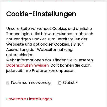
25. Runder Tisch Wissenschaftsstadt Darmstadt
Cookie-Einstellungen
DOWNLOADS
Unsere Seite verwendet Cookies und ähnliche
Technologien. Hierbei wird zwischen technisch
Bericht zum Fachworkshop
notwendigen Cookies zum Bereitstellen der
"Gestaltungsoptionen der sogenannten 24-
Webseite und optionalen Cookies, z.B. zur
Stunden-Pflege" (PDF)
Auswertung der Webseitennutzung,
Programm Gestaltungsoptionen der
unterschieden.
sogenannten 24-Stunden-Pflege
Mehr Informationen dazu finden Sie in unseren
Datenschutzhinweisen
. Dort können Sie auch
Hintergrundpapier zum Fachworkshop, verfasst
jederzeit Ihre Präferenzen anpassen.
von Prof. Dr. Bernhard Emunds, Dr. Jonas
Hagedorn, Prof. Dr. Simone Leiber und Verena
Technisch notwendig
Statistik
Rossow
Erweiterte Einstellungen
BILDERGALERIE