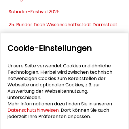
Schader-Festival 2026
25. Runder Tisch Wissenschaftsstadt Darmstadt
Cookie-Einstellungen
PERSONEN IM KONTEXT
Jan Gehl
Unsere Seite verwendet Cookies und ähnliche
Technologien. Hierbei wird zwischen technisch
Sabine Ammon
notwendigen Cookies zum Bereitstellen der
Webseite und optionalen Cookies, z.B. zur
Christoph J. Baumberger
Auswertung der Webseitennutzung,
unterschieden.
Christine Neubert
Mehr Informationen dazu finden Sie in unseren
Datenschutzhinweisen
. Dort können Sie auch
Constanze A. Petrow
jederzeit Ihre Präferenzen anpassen.