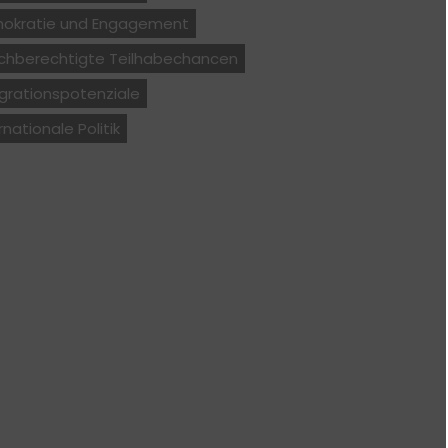
okratie und Engagement
ichberechtigte Teilhabechancen
grationspotenziale
rnationale Politik