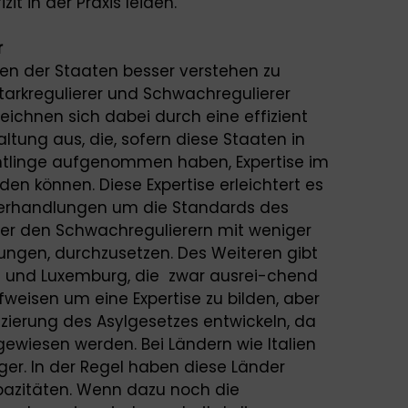
t in der Praxis leiden.
r
en der Staaten besser verstehen zu
Starkregulierer und Schwachregulierer
 zeichnen sich dabei durch eine effizient
ltung aus, die, sofern diese Staaten in
chtlinge aufgenommen haben, Expertise im
en können. Diese Expertise erleichtert es
 Verhandlungen um die Standards des
ber den Schwachregulierern mit weniger
tungen, durchzusetzen. Des Weiteren gibt
d und Luxemburg, die zwar ausrei-chend
ufweisen um eine Expertise zu bilden, aber
nzierung des Asylgesetzes entwickeln, da
ewiesen werden. Bei Ländern wie Italien
iger. In der Regel haben diese Länder
azitäten. Wenn dazu noch die