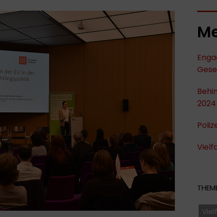
Me
Enga
Gese
Behin
2024
Poliz
Vielf
THEME
Viel