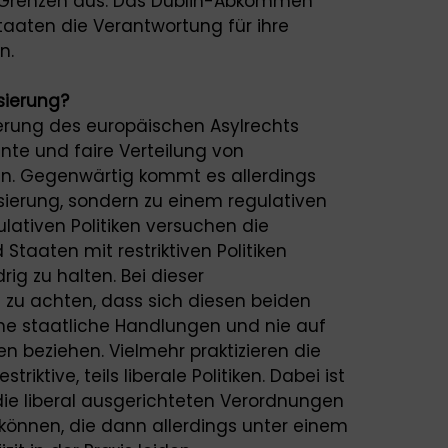
e Grenzen aus. Das Dublin-Abkommen
staaten die Verantwortung für ihre
n.
sierung?
erung des europäischen Asylrechts
nte und faire Verteilung von
en. Gegenwärtig kommt es allerdings
isierung, sondern zu einem regulativen
lativen Politiken versuchen die
taaten mit restriktiven Politiken
ig zu halten. Bei dieser
 zu achten, dass sich diesen beiden
ne staatliche Handlungen und nie auf
n beziehen. Vielmehr praktizieren die
riktive, teils liberale Politiken. Dabei ist
die liberal ausgerichteten Verordnungen
können, die dann allerdings unter einem