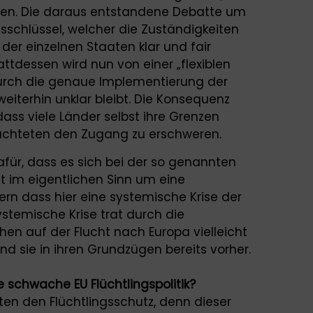
rden. Die daraus entstandene Debatte um
sschlüssel, welcher die Zuständigkeiten
er einzelnen Staaten klar und fair
tattdessen wird nun von einer „flexiblen
durch die genaue Implementierung der
eiterhin unklar bleibt. Die Konsequenz
dass viele Länder selbst ihre Grenzen
üchteten den Zugang zu erschweren.
ür, dass es sich bei der so genannten
cht im eigentlichen Sinn um eine
dern dass hier eine systemische Krise der
ystemische Krise trat durch die
n auf der Flucht nach Europa vielleicht
nd sie in ihren Grundzügen bereits vorher.
 schwache EU Flüchtlingspolitik?
en den Flüchtlingsschutz, denn dieser