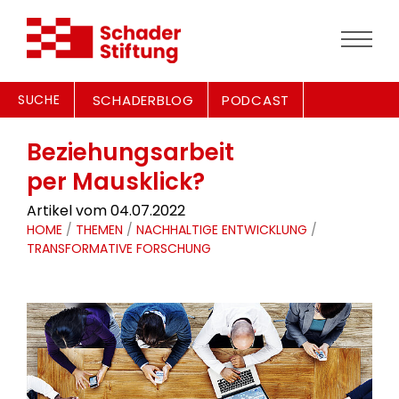
SUCHE
SCHADERBLOG
PODCAST
Beziehungsarbeit
per Mausklick?
Artikel vom 04.07.2022
HOME
/
THEMEN
/
NACHHALTIGE ENTWICKLUNG
/
TRANSFORMATIVE FORSCHUNG