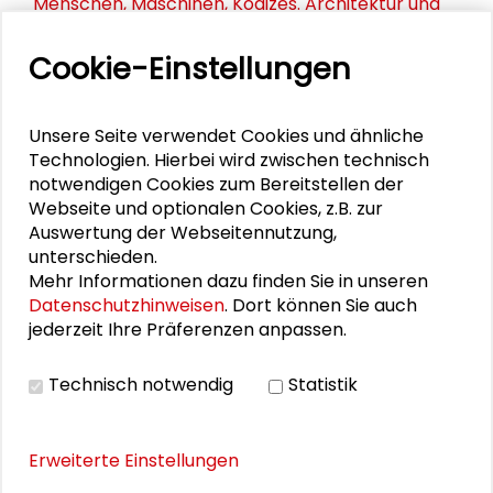
Menschen, Maschinen, Kodizes. Architektur und
Philosophie im Gespräch
Cookie-Einstellungen
Gestörte Weltbeziehung - Video der
Abendveranstaltung mit Hartmut Rosa
Unsere Seite verwendet Cookies und ähnliche
Zukunft gestalten – Klimakrise, Gerechtigkeit und
Technologien. Hierbei wird zwischen technisch
notwendigen Cookies zum Bereitstellen der
globale Verantwortung
Webseite und optionalen Cookies, z.B. zur
Auswertung der Webseitennutzung,
Knowledge in the Age of Digital Re-/Production:
unterschieden.
Responsible Epistemologies
Mehr Informationen dazu finden Sie in unseren
Datenschutzhinweisen
. Dort können Sie auch
AI, Authorship and Human Creativity in Education,
jederzeit Ihre Präferenzen anpassen.
Science and Arts
Technisch notwendig
Statistik
THEMEN ZU DIESEM BEITRAG
Erweiterte Einstellungen
Kommunikation und Kultur