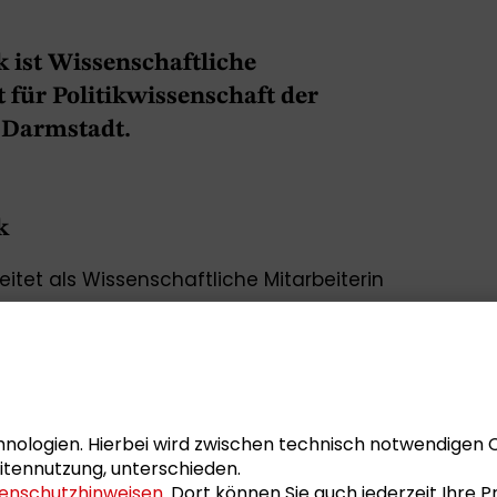
 ist Wissenschaftliche
t für Politikwissenschaft der
 Darmstadt.
k
itet als Wissenschaftliche Mitarbeiterin
chaft der Technische Universität
tionale Beziehungen. Sie studierte
ie, Politische Theorie und Human Rights in
n. Ihre Schwerpunkte liegen in den
orschung, Agrarwende und
nologien. Hierbei wird zwischen technisch notwendigen 
rieansätzen.
itennutzung, unterschieden.
perationspartnerin und Moderatorin der
enschutzhinweisen
. Dort können Sie auch jederzeit Ihre