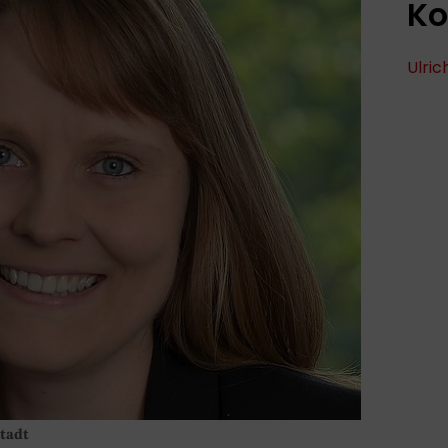
Ko
Ulric
tadt