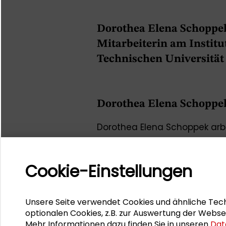
Dorothea Elena Schoppek
Mitarbeiterin am Institu
Technischen Universität
Dorothea Elena Schoppe
Dorothea Elena Schoppek arbe
am Institut für Politikwissens
Darmstadt, im Bereich Interna
Politikwissenschaft, Philosoph
Cookie-Einstellungen
Bamberg, Frankfurt und Londo
Bereichen Transformationsf
Unsere Seite verwendet Cookies und ähnliche Tech
(neo-)gramscianischen Theo
optionalen Cookies, z.B. zur Auswertung der Webse
Am 19. März 2021 war sie Koo
Mehr Informationen dazu finden Sie in unseren
Dat