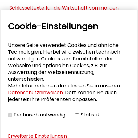
Schlüsseltexte für die Wirtschaft von morgen
Zusammen mehr erreichen – Zukunftsbündnis im
Cookie-Einstellungen
Dialog
Schader-Festival 2026
Unsere Seite verwendet Cookies und ähnliche
Technologien. Hierbei wird zwischen technisch
25. Runder Tisch Wissenschaftsstadt Darmstadt
notwendigen Cookies zum Bereitstellen der
Webseite und optionalen Cookies, z.B. zur
Auswertung der Webseitennutzung,
unterschieden.
DOWNLOADS
Mehr Informationen dazu finden Sie in unseren
Datenschutzhinweisen
. Dort können Sie auch
Programm des Workshops
jederzeit Ihre Präferenzen anpassen.
Bericht über den Workshop "Im Schatten des
Technisch notwendig
Statistik
Populismus"
Erweiterte Einstellungen