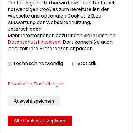
Technologien. Hierbei wird zwischen technisch
Schader-Festival 2026
notwendigen Cookies zum Bereitstellen der
Webseite und optionalen Cookies, z.B. zur
25. Runder Tisch Wissenschaftsstadt Darmstadt
Auswertung der Webseitennutzung,
unterschieden.
Mehr Informationen dazu finden Sie in unseren
Datenschutzhinweisen
. Dort können Sie auch
DOWNLOADS
jederzeit Ihre Präferenzen anpassen.
Programm Fachdialog "Urbane Zukunftskunst -
Technisch notwendig
Statistik
Perspektiven für Darmstadt"
Erweiterte Einstellungen
BILDERGALERIE
Auswahl speichern
Impressionen der Veranstaltung
Alle Cookies akzeptieren
Seite drucken
Sitemap
Impressum
Datenschutz