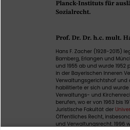
Planck-Instituts für aus
Sozialrecht.
Prof. Dr. Dr. h.c. mult. 
Hans F. Zacher (1928-2015) l
Bamberg, Erlangen und Münch
und 1955 ab und wurde 1952 pr
in der Bayerischen Inneren 
Verwaltungsgerichtshof und 
habilitierte er sich und wurd
Verwaltungs- und Kirchenrech
berufen, wo er von 1963 bis 19
Juristische Fakultät der
Unive
Öffentliches Recht, insbeso
und Verwaltungsrecht. 1996 wu