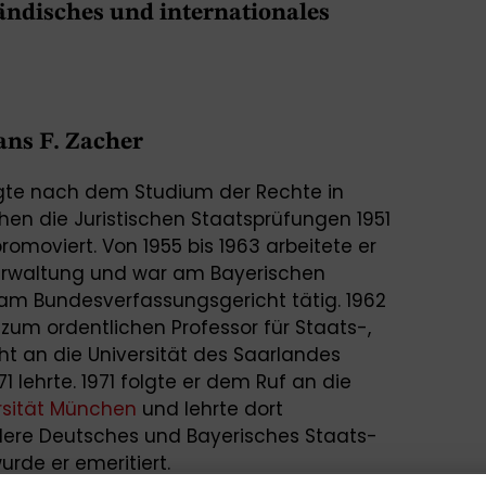
ländisches und internationales
Hans F. Zacher
egte nach dem Studium der Rechte in
en die Juristischen Staatsprüfungen 1951
omoviert. Von 1955 bis 1963 arbeitete er
Verwaltung und war am Bayerischen
am Bundesverfassungsgericht tätig. 1962
e zum ordentlichen Professor für Staats-,
t an die Universität des Saarlandes
71 lehrte. 1971 folgte er dem Ruf an die
rsität München
und lehrte dort
ndere Deutsches und Bayerisches Staats-
rde er emeritiert.