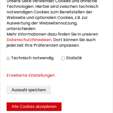
Unsere Seite verwendet Cookies und ähnliche
"Versäumte Bilder" in Berlin und Bonn
Technologien. Hierbei wird zwischen technisch
notwendigen Cookies zum Bereitstellen der
Transformationssoziologie: Zwischen Analyse und
Webseite und optionalen Cookies, z.B. zur
Gestaltung
Auswertung der Webseitennutzung,
unterschieden.
Die Stadt im Wandel weiterdenken
Mehr Informationen dazu finden Sie in unseren
Datenschutzhinweisen
. Dort können Sie auch
jederzeit Ihre Präferenzen anpassen.
THEMEN ZU DIESEM BEITRAG
Technisch notwendig
Statistik
Kommunikation und Kultur
schaderblog
Medien und Journalismus
Erweiterte Einstellungen
EINEN KOMMENTAR HINTERLASSEN
Auswahl speichern
There are currently no comments on this post.
Alle Cookies akzeptieren