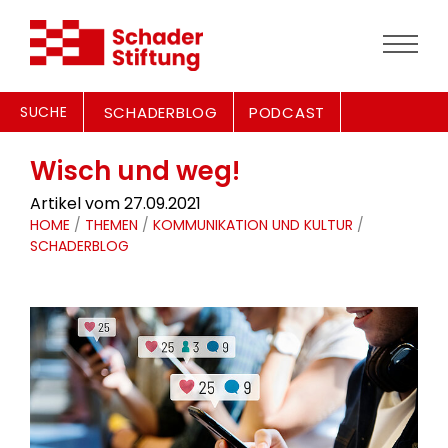
SUCHE
SCHADERBLOG
PODCAST
Wisch und weg!
Artikel vom 27.09.2021
HOME
/
THEMEN
/
KOMMUNIKATION UND KULTUR
/
SCHADERBLOG