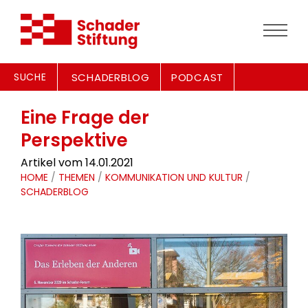
SUCHE
SCHADERBLOG
PODCAST
Eine Frage der
Perspektive
Artikel vom 14.01.2021
HOME
/
THEMEN
/
KOMMUNIKATION UND KULTUR
/
SCHADERBLOG