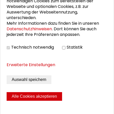
"Versäumte Bilder": Lebenszeichen aus
notwendigen Cookies zum Bereitstellen der
Webseite und optionalen Cookies, z.B. zur
Darmstadt und Frankfurt
Auswertung der Webseitennutzung,
unterschieden.
Ein energiegeladener Start in Darmstadt
Mehr Informationen dazu finden Sie in unseren
Datenschutzhinweisen
. Dort können Sie auch
"Versäumte Bilder" in Berlin und Bonn
jederzeit Ihre Präferenzen anpassen.
Transformationssoziologie: Zwischen Analyse und
Technisch notwendig
Statistik
Gestaltung
Die Stadt im Wandel weiterdenken
Erweiterte Einstellungen
Auswahl speichern
THEMEN ZU DIESEM BEITRAG
Kommunikation und Kultur
schaderblog
Alle Cookies akzeptieren
Seite drucken
Sitemap
Impressum
Datenschutz
© 2026 Schader-Stiftung