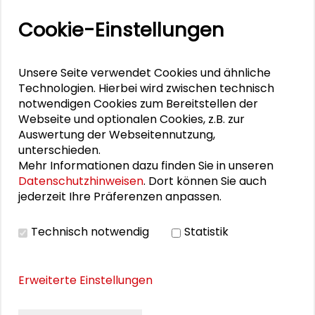
Mehr zum Thema
Cookie-Einstellungen
"Versäumte Bilder": Lebenszeichen aus
Unsere Seite verwendet Cookies und ähnliche
Darmstadt und Frankfurt
Technologien. Hierbei wird zwischen technisch
notwendigen Cookies zum Bereitstellen der
Ein energiegeladener Start in Darmstadt
Webseite und optionalen Cookies, z.B. zur
Auswertung der Webseitennutzung,
"Versäumte Bilder" in Berlin und Bonn
unterschieden.
Mehr Informationen dazu finden Sie in unseren
Transformationssoziologie: Zwischen Analyse und
Datenschutzhinweisen
. Dort können Sie auch
Gestaltung
jederzeit Ihre Präferenzen anpassen.
Die Stadt im Wandel weiterdenken
Technisch notwendig
Statistik
Erweiterte Einstellungen
THEMEN ZU DIESEM BEITRAG