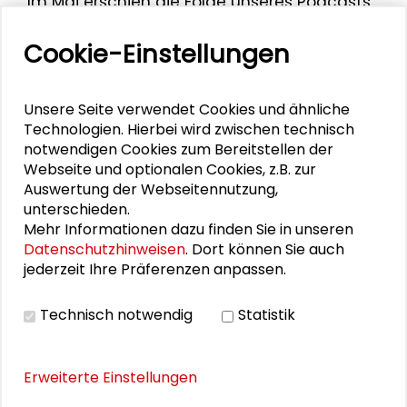
Im Mai erschien die Folge unseres Podcasts
"In guter Gesellschaft" mit Bijan
Cookie-Einstellungen
Kaffenberger als Gesprächspartner. Sein
Thema:
Warum Politik niederschwelliger
werden muss
.
Unsere Seite verwendet Cookies und ähnliche
Technologien. Hierbei wird zwischen technisch
notwendigen Cookies zum Bereitstellen der
Webseite und optionalen Cookies, z.B. zur
Auswertung der Webseitennutzung,
unterschieden.
Mehr Informationen dazu finden Sie in unseren
Datenschutzhinweisen
. Dort können Sie auch
jederzeit Ihre Präferenzen anpassen.
Technisch notwendig
Statistik
Erweiterte Einstellungen
VIDEO