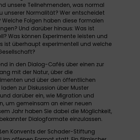
 und unsere Teilnehmenden, was normal
 zu unserer Normalität? Wer entscheidet
z? Welche Folgen haben diese formalen
ungen? Und darüber hinaus: Was ist
l? Was können Experimente leisten und
s ist überhaupt experimentell und welche
Gesellschaft?
d in den Dialog-Cafés über einen zur
g mit der Natur, über die
rimenten und über den öffentlichen
 laden zur Diskussion über Muster
und darüber ein, wie Migration und
nnen, um gemeinsam an einer neuen
esem Jahr haben Sie dabei die Möglichkeit,
 bekannter Dialogformate einzulassen.
ßen Konvents der Schader-Stiftung
 im offenen Format statt. Ein filmischer