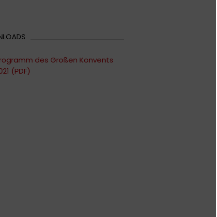
NLOADS
rogramm des Großen Konvents
021 (PDF)