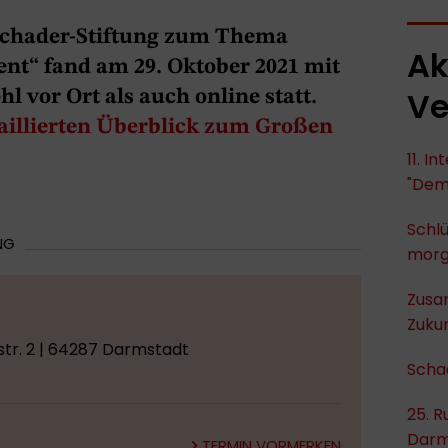
Schader-Stiftung zum Thema
Ak
nt“ fand am 29. Oktober 2021 mit
Ve
 vor Ort als auch online statt.
aillierten Überblick zum Großen
11. I
"Dem
Schlü
NG
mor
Zusa
Zukun
tr. 2 | 64287 Darmstadt
Scha
25. R
Darm
TERMIN VORMERKEN