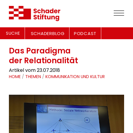
SUCHE
SCHADERBLOG
PODCAST
Das Paradigma
der Relationalität
Artikel vom 23.07.2018
HOME
/
THEMEN
/
KOMMUNIKATION UND KULTUR