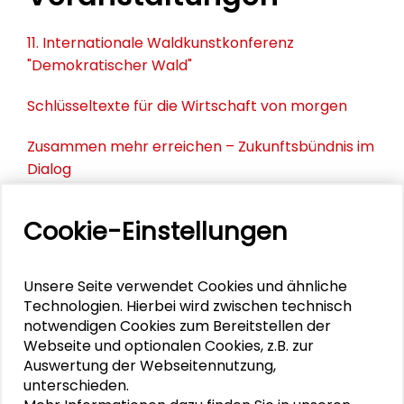
11. Internationale Waldkunstkonferenz
"Demokratischer Wald"
Schlüsseltexte für die Wirtschaft von morgen
Zusammen mehr erreichen – Zukunftsbündnis im
Dialog
Schader-Festival 2026
Cookie-Einstellungen
25. Runder Tisch Wissenschaftsstadt Darmstadt
Unsere Seite verwendet Cookies und ähnliche
Technologien. Hierbei wird zwischen technisch
notwendigen Cookies zum Bereitstellen der
DOWNLOADS
Webseite und optionalen Cookies, z.B. zur
Auswertung der Webseitennutzung,
Call for Abstracts: Das Paradigma der
unterschieden.
Relationalität