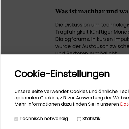
Was ist machbar und was 
Die Diskussion um technologi
Tragfähigkeit künftiger Mond
Dialogforums. In kurzen Imp
wurde der Austausch zwischen
und Sektoren ermöglicht.
Cookie-Einstellungen
Kooperation
Das Dialogforum ist eine Koo
Unsere Seite verwendet Cookies und ähnliche Tech
und dem Technologieland He
optionalen Cookies, z.B. zur Auswertung der Webse
Auftrag des Hessischen Minist
Mehr Informationen dazu finden Sie in unseren
Dat
Wohnen und ländlichen Rau
Technisch notwendig
Statistik
Ansprechpartner seitens der 