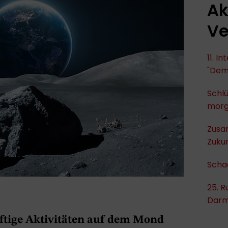
Ak
Ve
11. I
"Dem
Schlü
mor
Zusa
Zukun
Scha
25. R
Darm
ftige Aktivitäten auf dem Mond