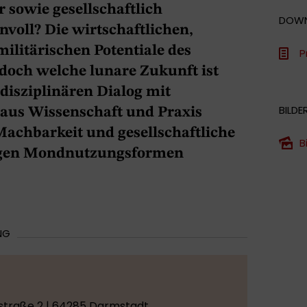
 sowie gesellschaftlich
DOW
voll? Die wirtschaftlichen,
ilitärischen Potentiale des
P
doch welche lunare Zukunft ist
disziplinären Dialog mit
BILDE
aus Wissenschaft und Praxis
achbarkeit und gesellschaftliche
B
tigen Mondnutzungsformen
NG
straße 2 | 64285 Darmstadt