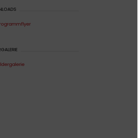
NLOADS
rogrammflyer
RGALERIE
ildergalerie