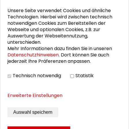
Öffnungszeiten "Versäumte Bilder"
Unsere Seite verwendet Cookies und ähnliche
Technologien. Hierbei wird zwischen technisch
notwendigen Cookies zum Bereitstellen der
Webseite und optionalen Cookies, z.B. zur
PERSONEN IM KONTEXT
Auswertung der Webseitennutzung,
unterschieden.
Marion Eichmann
Mehr Informationen dazu finden Sie in unseren
Datenschutzhinweisen
. Dort können Sie auch
Timo Klein
jederzeit Ihre Präferenzen anpassen.
Technisch notwendig
Statistik
PUBLIKATIONEN
Erweiterte Einstellungen
DIALOGE 02 Künstlertourist: Urban Views
Auswahl speichern