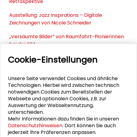
Retrospektive
Ausstellung: Jazz Inspirations – Digitale
Zeichnungen von Nicole Schneider
„Versäumte Bilder“ von Raumfahrt-Pionierinnen
bei der ESA
Cookie-Einstellungen
"Versäumte Bilder": Lebenszeichen aus
Darmstadt und Frankfurt
Unsere Seite verwendet Cookies und ähnliche
Öffnungszeiten "Versäumte Bilder"
Technologien. Hierbei wird zwischen technisch
notwendigen Cookies zum Bereitstellen der
Webseite und optionalen Cookies, z.B. zur
Auswertung der Webseitennutzung,
PERSONEN IM KONTEXT
unterschieden.
Mehr Informationen dazu finden Sie in unseren
Christian Steuerwald
Datenschutzhinweisen
. Dort können Sie auch
jederzeit Ihre Präferenzen anpassen.