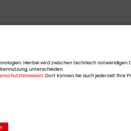
r von April bis Juli 2023 Praktikantin der
t im Master Bildung und Erziehung an der
ingen. Zu ihren
m Studium gehören die
exive Erziehungswissenschaft sowie die
nologien. Hierbei wird zwischen technisch notwendigen 
setzung mit politischen und kulturellen
itennutzung, unterschieden.
enschutzhinweisen
. Dort können Sie auch jederzeit Ihre
rziehung. Seit 2020 arbeitet sie
n auf einer sozialtherapeutischen
.
en
sum
Datenschutz