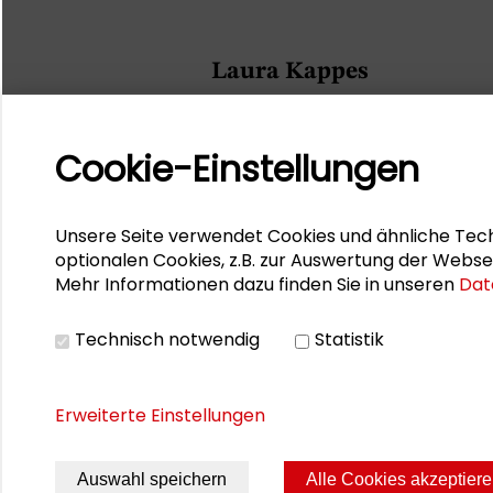
Laura Kappes
Laura Kappes, geboren 1999, wa
Schader-Stiftung. Sie studier
Cookie-Einstellungen
Eberhard Karls Universität Tüb
Interessensschwerpunkten i
Bildungsphilosophie, die refl
Unsere Seite verwendet Cookies und ähnliche Tech
interdisziplinäre Auseinander
optionalen Cookies, z.B. zur Auswertung der Webse
Mehr Informationen dazu finden Sie in unseren
Dat
Dimensionen von Bildung und E
außerdem als Sozialpädagogi
Technisch notwendig
Statistik
Wohngruppe für Jugendliche
Erweiterte Einstellungen
Auswahl speichern
Alle Cookies akzeptier
Seite drucken
Sitemap
Impres