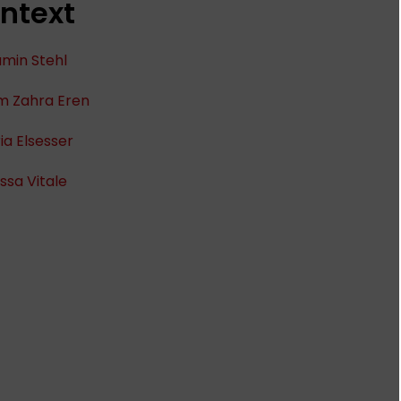
ntext
min Stehl
m Zahra Eren
ia Elsesser
sa Vitale