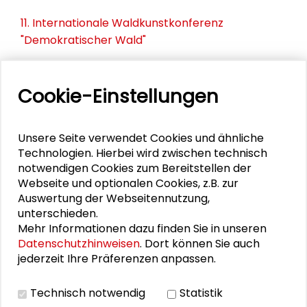
11. Internationale Waldkunstkonferenz
"Demokratischer Wald"
Schlüsseltexte für die Wirtschaft von morgen
Cookie-Einstellungen
Zusammen mehr erreichen – Zukunftsbündnis im
Dialog
Unsere Seite verwendet Cookies und ähnliche
Schader-Festival 2026
Technologien. Hierbei wird zwischen technisch
notwendigen Cookies zum Bereitstellen der
25. Runder Tisch Wissenschaftsstadt Darmstadt
Webseite und optionalen Cookies, z.B. zur
Auswertung der Webseitennutzung,
unterschieden.
Mehr Informationen dazu finden Sie in unseren
DOWNLOADS
Datenschutzhinweisen
. Dort können Sie auch
jederzeit Ihre Präferenzen anpassen.
Zur Pressemitteilung (PDF)
Technisch notwendig
Statistik
Programm Preisverleihung