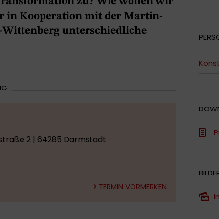
 Transformation zu? Wie wollen wir
r in Kooperation mit der Martin-
e-Wittenberg unterschiedliche
PERS
Kons
NG
DOW
P
straße 2 | 64285 Darmstadt
BILDE
TERMIN VORMERKEN
I