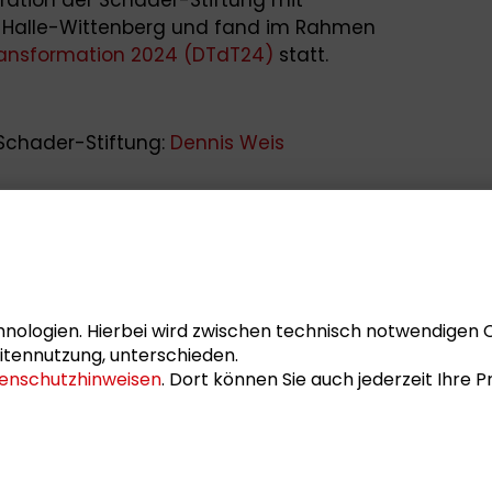
ät Halle-Wittenberg und fand im Rahmen
ansformation 2024 (DTdT24)
statt.
Schader-Stiftung:
Dennis Weis
nologien. Hierbei wird zwischen technisch notwendigen 
itennutzung, unterschieden.
enschutzhinweisen
. Dort können Sie auch jederzeit Ihre