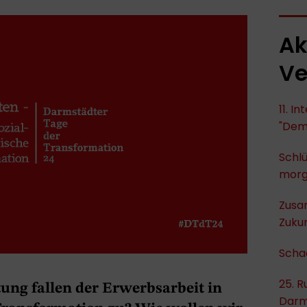
Ak
Ve
11. I
"Dem
Schlü
mor
Zusa
Zukun
Scha
25. R
ung fallen der Erwerbsarbeit in
Darm