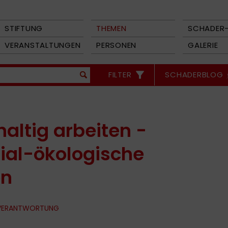
STIFTUNG
THEMEN
SCHADER-
VERANSTALTUNGEN
PERSONEN
GALERIE
FILTER
SCHADERBLOG
altig arbeiten -
zial-ökologische
on
 VERANTWORTUNG