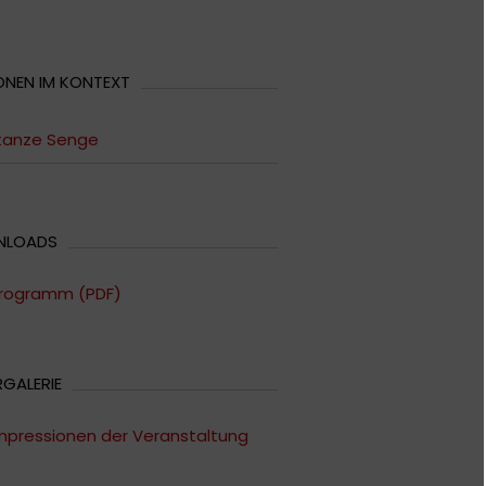
ONEN IM KONTEXT
tanze Senge
NLOADS
rogramm (PDF)
RGALERIE
mpressionen der Veranstaltung