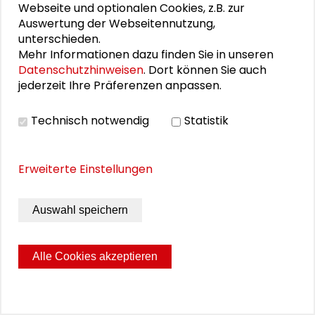
Fischbestände, seit Fischereiflotten sich aus
Webseite und optionalen Cookies, z.B. zur
Angst vor Piraten kaum noch in diese
Auswertung der Webseitennutzung,
Gewässer wagen, wenigstens teilweise
unterschieden.
Mehr Informationen dazu finden Sie in unseren
erholt.
Datenschutzhinweisen
. Dort können Sie auch
Der Autor: Jan Philipp Reemtsma ist Gründer
jederzeit Ihre Präferenzen anpassen.
und Vorstand des
Hamburger Instituts für
Sozialforschung (HIS)
. 2011 erhielt er den
Technisch notwendig
Statistik
Schader-Preis.
Erweiterte Einstellungen
1
SZ, 26.1.2011, S. 19
Auswahl speichern
2
Für das Folgende vgl. Rudolf Simek, Die Wikinger,
München 2009
3
Vgl. Marco Carini, Flora Macallan, Piraten, UK o.J.
Alle Cookies akzeptieren
4
Für das Folgende vgl. Robert Bohn, Die Piraten,
München 2003
5
Vgl. u. im Folgenden ebda.