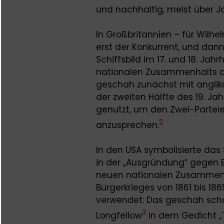
und nachhaltig, meist über J
In Großbritannien – für Wilhe
erst der Konkurrent, und dan
Schiffsbild im 17. und 18. Ja
nationalen Zusammenhalts d
geschah zunächst mit anglika
der zweiten Hälfte des 19. Ja
genutzt, um den Zwei-Partei
2
anzusprechen.
In den USA symbolisierte da
in der „Ausgründung“ gegen 
neuen nationalen Zusammenha
Bürgerkrieges von 1861 bis 186
verwendet: Das geschah scho
3
Longfellow
in dem Gedicht „T