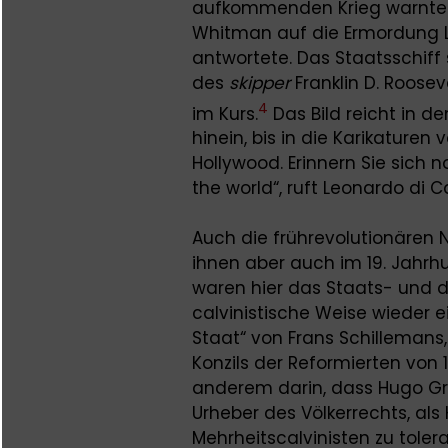
aufkommenden Krieg warnte. 
Whitman auf die Ermordung Li
antwortete. Das Staatsschiff
des
skipper
Franklin D. Roosev
4
im Kurs.
Das Bild reicht in de
hinein, bis in die Karikature
Hollywood. Erinnern Sie sich n
the world“, ruft Leonardo di C
Auch die frührevolutionären 
ihnen aber auch im 19. Jahrhu
waren hier das Staats- und d
calvinistische Weise wieder e
Staat“ von Frans Schillemans,
Konzils der Reformierten von 
anderem darin, dass Hugo Gro
Urheber des Völkerrechts, als 
Mehrheitscalvinisten zu tole