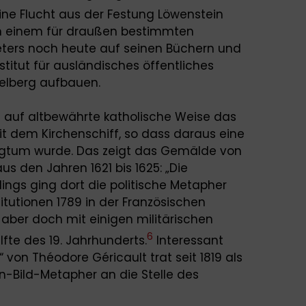
ine Flucht aus der Festung Löwenstein
 in einem für draußen bestimmten
eters noch heute auf seinen Büchern und
itut für ausländisches öffentliches
delberg aufbauen.
 auf altbewährte katholische Weise das
dem Kirchenschiff, so dass daraus eine
nigtum wurde. Das zeigt das Gemälde von
us den Jahren 1621 bis 1625: „Die
erdings ging dort die politische Metapher
titutionen 1789 in der Französischen
 aber doch mit einigen militärischen
6
fte des 19. Jahrhunderts.
Interessant
 von Théodore Géricault trat seit 1819 als
-Bild-Metapher an die Stelle des