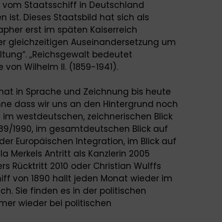
d vom Staatsschiff in Deutschland
ist. Dieses Staatsbild hat sich als
apher erst im späten Kaiserreich
n der gleichzeitigen Auseinandersetzung um
eltung“. „Reichsgewalt bedeutet
von Wilhelm II. (1859-1941).
s hat in Sprache und Zeichnung bis heute
 ohne dass wir uns an den Hintergrund noch
s im westdeutschen, zeichnerischen Blick
989/1990, im gesamtdeutschen Blick auf
er Europäischen Integration, im Blick auf
a Merkels Antritt als Kanzlerin 2005
lers Rücktritt 2010 oder Christian Wulffs
hiff von 1890 hallt jeden Monat wieder im
. Sie finden es in der politischen
mer wieder bei politischen