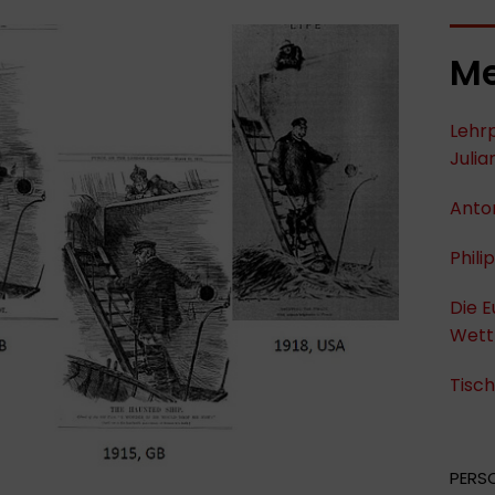
Me
Lehrp
Julia
Anton
Phili
Die E
Wett
Tisc
PERS