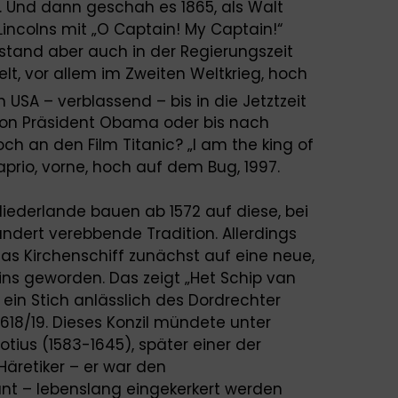
Und dann geschah es 1865, als Walt
ncolns mit „O Captain! My Captain!“
 stand aber auch in der Regierungszeit
elt, vor allem im Zweiten Weltkrieg, hoch
n USA – verblassend – bis in die Jetztzeit
n von Präsident Obama oder bis nach
och an den Film Titanic? „I am the king of
aprio, vorne, hoch auf dem Bug, 1997.
Niederlande bauen ab 1572 auf diese, bei
ndert verebbende Tradition. Allerdings
as Kirchenschiff zunächst auf eine neue,
ins geworden. Das zeigt „Het Schip van
 ein Stich anlässlich des Dordrechter
1618/19. Dieses Konzil mündete unter
tius (1583-1645), später einer der
Häretiker – er war den
rant – lebenslang eingekerkert werden