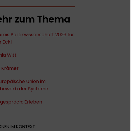
hr zum Thema
reis Politikwissenschaft 2026 für
n Eckl
ia Witt
p Krämer
uropäische Union im
bewerb der Systeme
hgespräch: Erleben
ONEN IM KONTEXT