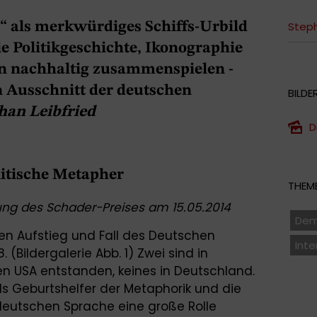
“ als merkwürdiges Schiffs-Urbild
Steph
ie Politikgeschichte, Ikonographie
n nachhaltig zusammenspielen -
en Ausschnitt der deutschen
BILDE
han Leibfried
D
olitische Metapher
THEME
hung des Schader-Preises am 15.05.2014
Dem
en Aufstieg und Fall des Deutschen
Inte
 (Bildergalerie Abb. 1) Zwei sind in
en USA entstanden, keines in Deutschland.
ls Geburtshelfer der Metaphorik und die
eutschen Sprache eine große Rolle