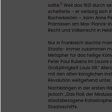
5
sollte.
Weil das 1621 durch se
scheiterte – er verbarg sich
Bücherkasten –, kann Anne P
Prämissen am Max-Planck-Inst
Recht und Völkerrecht in Hei
Nur in Frankreich dachte man
Staats- immer zusammen mit 
Metapher für das heilige Kö
Peter Paul Rubens im Louvre a
Großjährigkeit Louis XIII.“ All
mit den alten königlichen Ins
Revolution weitgehend unter,
Nachklängen in der ersten Häl
jedoch: „Das Floß der Medusa“
staatsbezogene Katastrophen
Staatsschiffs.