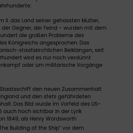
ahrhunderte:
lm II. das Land seiner gehassten Mutter,
n der Gegner, der Feind – wurden mit dem
hrhundert die großen Probleme des
es Königreichs angesprochen. Das
nisch-staatskirchlichen Beiklängen, seit
hrhundert wird es nur noch verdünnt
enkampf oder um militärische Vorgänge
s Staatsschiff den neuen Zusammenhalt
England und den stets gefährdeten
lt. Das Bild wurde im Vorfeld des US-
5 auch hoch sichtbar in der Lyrik
n 1849, als Henry Wordsworth
he Building of the Ship“ vor dem