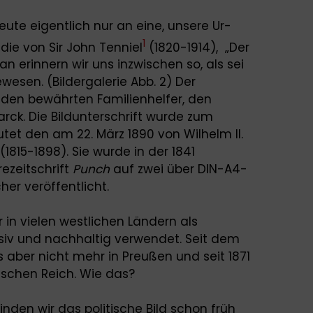
ute eigentlich nur an eine, unsere Ur-
1
die von Sir John Tenniel
(1820-1914), „Der
n erinnern wir uns inzwischen so, als sei
wesen. (Bildergalerie Abb. 2) Der
t den bewährten Familienhelfer, den
rck. Die Bildunterschrift wurde zum
tet den am 22. März 1890 von Wilhelm II.
(1815-1898). Sie wurde in der 1841
ezeitschrift
Punch
auf zwei über DIN-A4-
er veröffentlicht.
 in vielen westlichen Ländern als
nsiv und nachhaltig verwendet. Seit dem
 aber nicht mehr in Preußen und seit 1871
schen Reich. Wie das?
nden wir das politische Bild schon früh