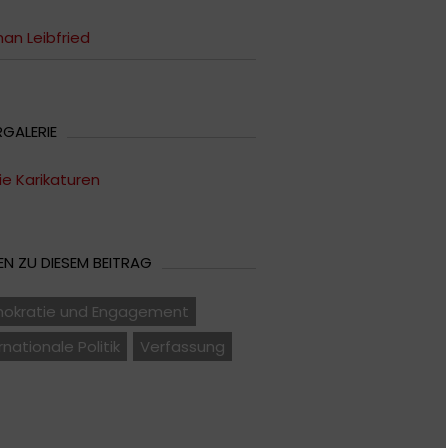
an Leibfried
RGALERIE
ie Karikaturen
N ZU DIESEM BEITRAG
okratie und Engagement
rnationale Politik
Verfassung