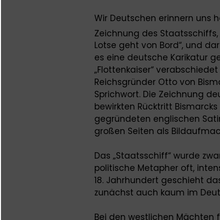
Wir Deutschen erinnern uns he
Zeichnung des Staatsschiffs, 
Lotse geht von Bord“, und dara
es eine deutsche Karikatur ge
„Flottenkaiser“ verabschiede
Reichsgründer Otto von Bisma
Sprichwort. Die Zeichnung deu
bewirkten Rücktritt Bismarcks 
gegründeten englischen Satir
großen Seiten als Bildaufmach
Das „Staatsschiff“ wurde zwar
politische Metapher oft, inte
18. Jahrhundert geschieht das
zunächst auch kaum im Deut
Bei den westlichen Mächten fi