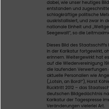
dabei, wie unser heutiges Bil
entstanden und zugeschnitten 
schlagkräftige politische Met
auskristallisiert, und zwar i
nationale Einheit und „Weltg
Seegewalt“, so die Leitmaxime 
Dieses Bild des Staatsschiff
in der Karikatur fortgewirkt,
erinnern. Weitergewirkt hat e
auf die Wiedervereinigung 1
die laufenden Verwerfungen d
aktuelle Personalien wie Angel
(„Lotsin, an Bord!“), Horst Köh
Rücktritt 2012 – das Staatssc
deutschen Bildgedächtnis nach
Karikatur der Tagespresse im
Veränderungen vielerlei Art.