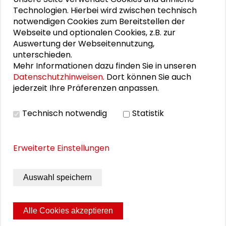
ein Studium der Soziologie,
Technologien. Hierbei wird zwischen technisch
Politikwissenschaft sowie
notwendigen Cookies zum Bereitstellen der
Volkswirtschaftslehre an der Technischen
Webseite und optionalen Cookies, z.B. zur
Universität Darmstadt. Er promovierte als
Auswertung der Webseitennutzung,
Stipendiat des Landes Sachsen-Anhalt an
unterschieden.
der Martin-Luther-Universität Halle-
Mehr Informationen dazu finden Sie in unseren
Wittenberg im Fachbereich
Datenschutzhinweisen
. Dort können Sie auch
jederzeit Ihre Präferenzen anpassen.
Wirtschaftssoziologie. Im Rahmen seiner
Dissertation befasst er sich mit der
Technisch notwendig
Statistik
interdependenten Struktur und Dynamik
wirtschaftlicher und technologischer
Transformationsprozesse.
Erweiterte Einstellungen
Seit dem Jahr 2018 ist Dr. Sparn-Wolf
Vorsitzender der Vereinigung für
Auswahl speichern
Ökologische Ökonomie.
Alle Cookies akzeptieren