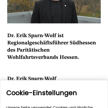
Dr. Erik Sparn-Wolf ist
Regionalgeschäftsführer Südhessen
des Paritätischen
Wohlfahrtsverbands Hessen.
Dr. Erik Sparn-Wolf
Erik Sparn-Wolf ist Regionalgeschäftsführer
Cookie-Einstellungen
Südhessen des Paritätischen
Wohlfahrtsverbands Hessen. Er absolvierte
Unsere Seite verwendet Cookies und ähnliche