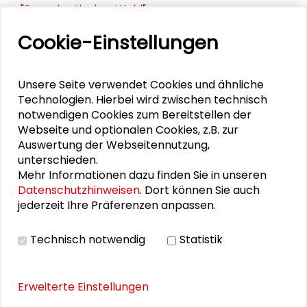
"Demokratischer Wald"
Cookie-Einstellungen
Schlüsseltexte für die Wirtschaft von morgen
Zusammen mehr erreichen – Zukunftsbündnis im
Unsere Seite verwendet Cookies und ähnliche
Dialog
Technologien. Hierbei wird zwischen technisch
notwendigen Cookies zum Bereitstellen der
Schader-Festival 2026
Webseite und optionalen Cookies, z.B. zur
Auswertung der Webseitennutzung,
25. Runder Tisch Wissenschaftsstadt Darmstadt
unterschieden.
Mehr Informationen dazu finden Sie in unseren
Datenschutzhinweisen
. Dort können Sie auch
jederzeit Ihre Präferenzen anpassen.
DOWNLOADS
Technisch notwendig
Statistik
Programmflyer
Erweiterte Einstellungen
BILDERGALERIE