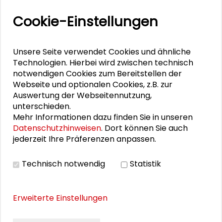
Demenz (PDF)
Cookie-Einstellungen
Johannes Pantel - Medizinische Versorgung bei
Demenz (PDF)
Isabella Goering - Stadtplanung und Demenz
Unsere Seite verwendet Cookies und ähnliche
(PDF)
Technologien. Hierbei wird zwischen technisch
notwendigen Cookies zum Bereitstellen der
Dokumentation der Veranstaltungsreihe
Webseite und optionalen Cookies, z.B. zur
Demenz
Auswertung der Webseitennutzung,
unterschieden.
Mehr Informationen dazu finden Sie in unseren
BILDERGALERIE
Datenschutzhinweisen
. Dort können Sie auch
jederzeit Ihre Präferenzen anpassen.
Fachtagung: Versorgungswirklichkeit von
Menschen mit Demenz
Technisch notwendig
Statistik
Erweiterte Einstellungen
THEMEN ZU DIESEM BEITRAG