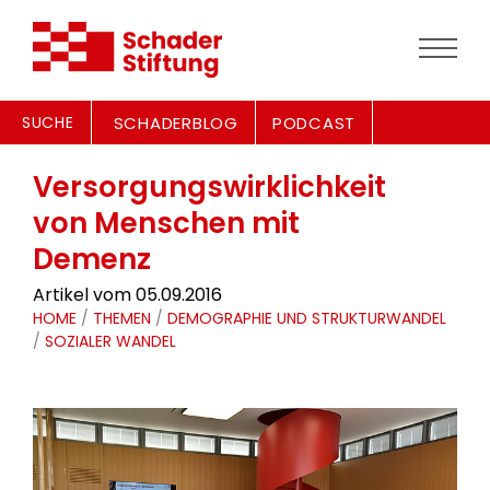
SUCHE
SCHADERBLOG
PODCAST
Versorgungswirklichkeit
von Menschen mit
Demenz
Artikel vom 05.09.2016
HOME
/
THEMEN
/
DEMOGRAPHIE UND STRUKTURWANDEL
/
SOZIALER WANDEL